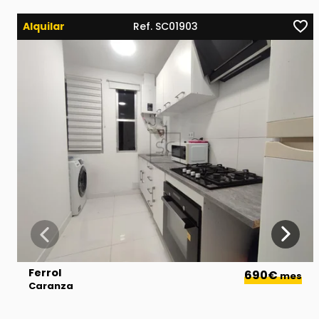
Alquilar
Ref. SC01903
Ferrol
690€
mes
Caranza