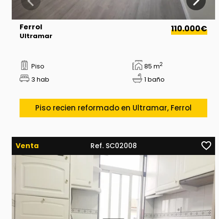
Ferrol
110.000€
Ultramar
2
Piso
85 m
3 hab
1 baño
Piso recien reformado en Ultramar, Ferrol
Venta
Ref. SC02008