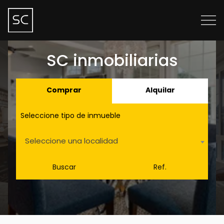
SC inmobiliarias
Comprar
Alquilar
Seleccione tipo de inmueble
Seleccione una localidad
Buscar
Ref.