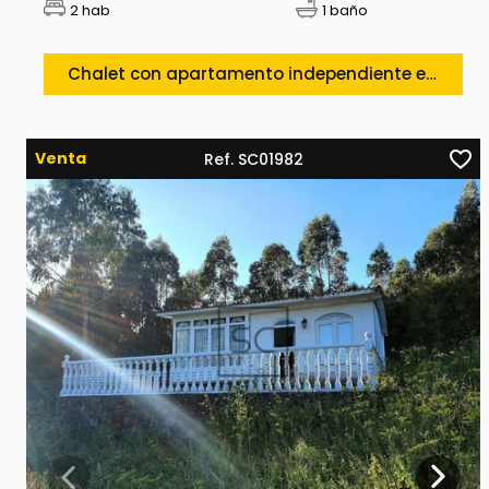
2 hab
1 baño
Chalet con apartamento independiente en Cariño, Doniños – Ferrol
Venta
Ref. SC01982