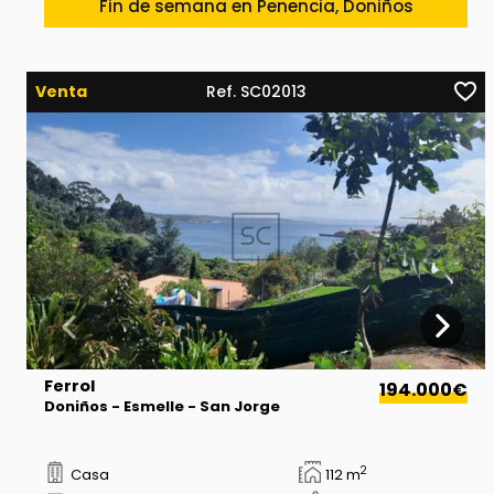
Fin de semana en Penencia, Doniños
Venta
Ref. SC02013
Ferrol
194.000€
Doniños - Esmelle - San Jorge
2
Casa
112 m