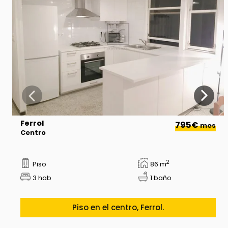
Ferrol
795€
mes
Centro
2
Piso
86 m
3 hab
1 baño
Piso en el centro, Ferrol.