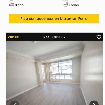
3 hab
1 baño
Piso con ascensor en Ultramar, Ferrol
Venta
Ref. SC02032