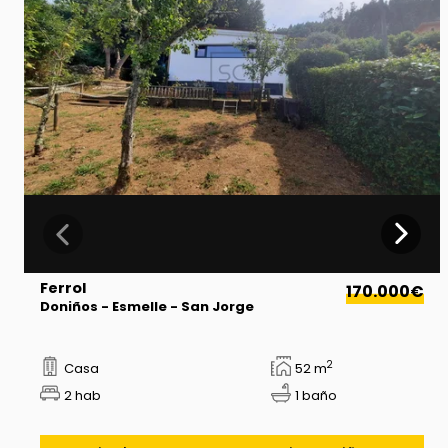
Ferrol
170.000€
Doniños - Esmelle - San Jorge
2
Casa
52 m
2 hab
1 baño