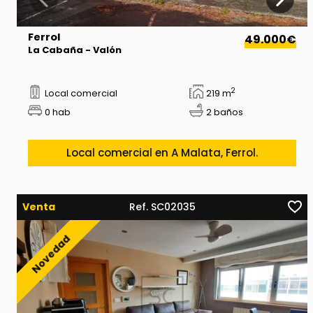
Ferrol
49.000€
La Cabaña - Valón
2
Local comercial
219 m
0 hab
2 baños
Local comercial en A Malata, Ferrol.
Venta
Ref. SC02035