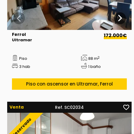
Ferrol
172.000€
Ultramar
2
Piso
88 m
3 hab
1 baño
Piso con ascensor en Ultramar, Ferrol
Venta
Ref. SC02034