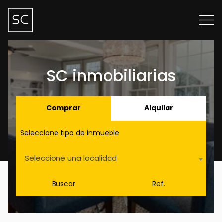
SC inmobiliarias
Comprar
Alquilar
Seleccione tipo de inmueble
Seleccione una localidad
Buscar
Ref.