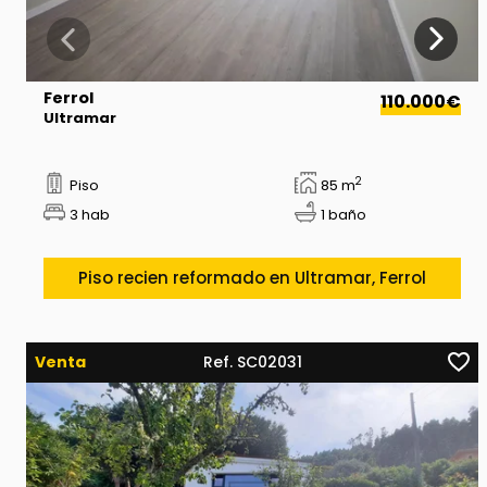
Ferrol
110.000€
Ultramar
2
Piso
85 m
3 hab
1 baño
Piso recien reformado en Ultramar, Ferrol
Venta
Ref. SC02031