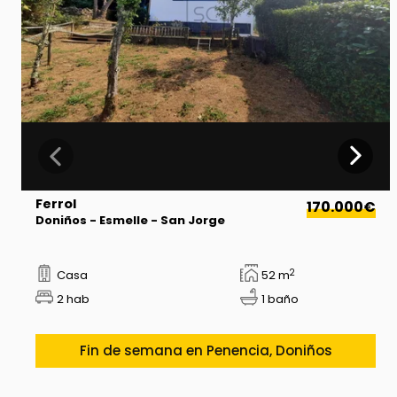
Ferrol
170.000€
Doniños - Esmelle - San Jorge
2
Casa
52 m
2 hab
1 baño
Fin de semana en Penencia, Doniños