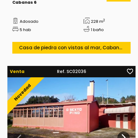
Cabanas 6
2
Adosado
228 m
5 hab
1 baño
Casa de piedra con vistas al mar, Cabanas
Venta
Ref. SC02036