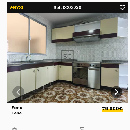
Venta
Ref. SC02030
Fene
79.000€
Fene
2