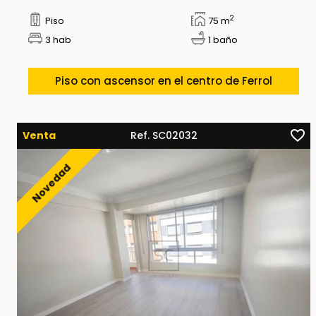
2
Piso
75 m
3 hab
1 baño
Piso con ascensor en el centro de Ferrol
Venta
Ref. SC02032