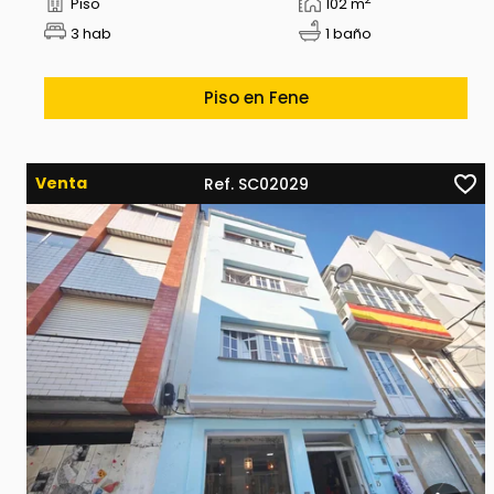
Piso
102 m
3 hab
1 baño
Piso en Fene
Venta
Ref. SC02029