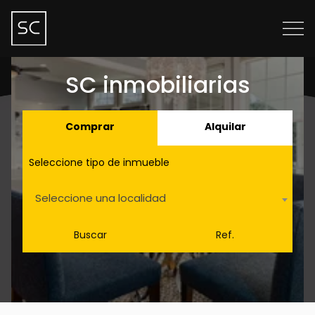
SC inmobiliarias
Comprar
Alquilar
Seleccione tipo de inmueble
Seleccione una localidad
Buscar
Ref.