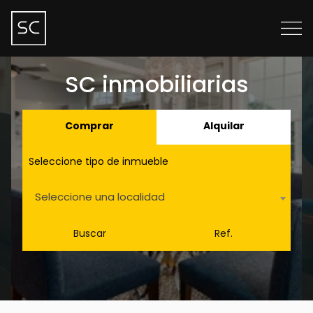
SC inmobiliarias
Comprar
Alquilar
Seleccione tipo de inmueble
Seleccione una localidad
Buscar
Ref.