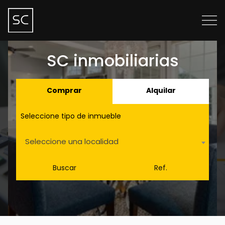
SC inmobiliarias
Comprar
Alquilar
Seleccione tipo de inmueble
Seleccione una localidad
Buscar
Ref.