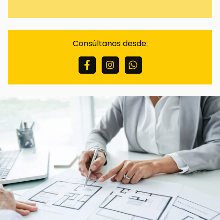
Finalidades:
Responder a sus solicitudes y
remitirle información comercial de nuestros
productos y servicios, incluso por medios
Consúltanos desde:
electrónicos.
Legitimación:
Consentimiento del interesado.
Destinatarios:
No están previstas cesiones de
datos.
Derechos:
Puede retirar su consentimiento en
cualquier momento, así como acceder,
rectificar, suprimir sus datos y demás derechos
en info@scinmobiliarias.com .
Información Adicional:
Puede ampliar la
información en el enlace de Avisos Legales.