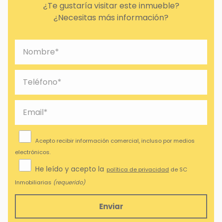
Su ubicación es inmejorable, a escasos metros de
¿Te gustaría visitar este inmueble?
conexión a la AP9 y con una parada de bus urbano justo
¿Necesitas más información?
delante. Farmacia, supermercados, cafés y el paseo
marítimo de Xubia hacen de este lugar un sitio ideal para
vivir.
Nota: NO se admiten mascotas
Acepto recibir información comercial, incluso por medios
electrónicos.
He leído y acepto la
política de privacidad
de SC
Inmobiliarias
(requerido)