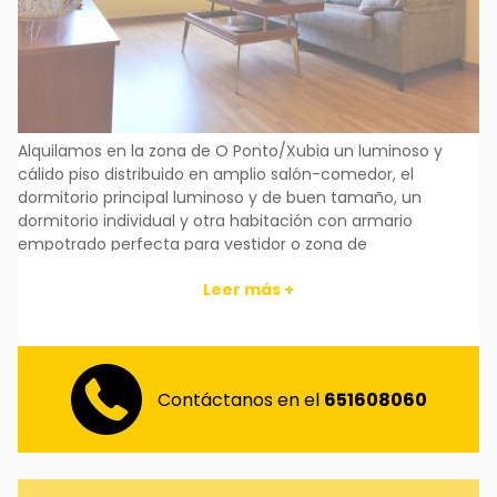
Alquilamos en la zona de O Ponto/Xubia un luminoso y
cálido piso distribuido en amplio salón-comedor, el
dormitorio principal luminoso y de buen tamaño, un
dormitorio individual y otra habitación con armario
empotrado perfecta para vestidor o zona de
trabajo/estudio, un baño completo con bañera y un aseo.
Leer más +
La cocina, totalmente equipada, da acceso a una terraza-
lavandería con zona para tender, donde se encuentra la
lavadora.
La propiedad se encuentra totalmente amueblada y
Contáctanos en el
651608060
cuenta con una cálida tarima flotante en los dormitorios y
con doble ventanal de aluminio. Dispone de un trastero de
unos 15 metros acondicionado en la 5°planta.