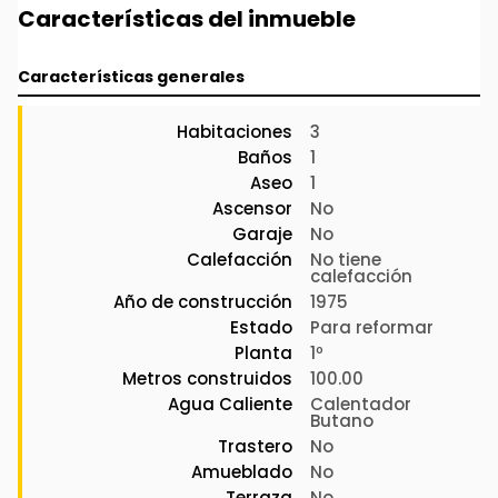
Características del inmueble
Datos importantes: Suelos en terrazo, Ventanales de
madera combinados con ventanales simple y Agua
Características generales
caliente de butano.
Ubicación: zona tranquila, con infinidad de servicios y a tan
Habitaciones
3
solo 8 minutos de la ap-9.
Baños
1
Aseo
1
Si buscas una opción de inversión o tu primera vivienda no
Ascensor
No
dejes que se te escape y llámanos ya.
Garaje
No
Calefacción
No tiene
calefacción
Año de construcción
1975
Estado
Para reformar
Planta
1º
Metros construidos
100.00
Agua Caliente
Calentador
Butano
Trastero
No
Amueblado
No
Terraza
No