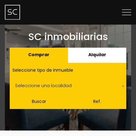
SC inmobiliarias
Comprar
Alquilar
Seleccione tipo de inmueble
Seleccione una localidad
Buscar
Ref.