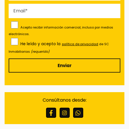
Acepto recibir información comercial, incluso por medios
electrónicos.
He leído y acepto la
política de privacidad
de SC
Inmobiliarias
(requerido)
Finalidades:
Responder a sus solicitudes y
remitirle información comercial de nuestros
productos y servicios, incluso por medios
Consúltanos desde:
electrónicos.
Legitimación:
Consentimiento del interesado.
Destinatarios:
No están previstas cesiones de
datos.