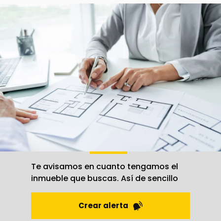
Derechos:
Puede retirar su consentimiento en
cualquier momento, así como acceder,
rectificar, suprimir sus datos y demás derechos
en info@scinmobiliarias.com .
Información Adicional:
Puede ampliar la
información en el enlace de Avisos Legales.
Crea una
alerta
Te avisamos en cuanto tengamos el
inmueble que buscas. Así de sencillo
Crear alerta