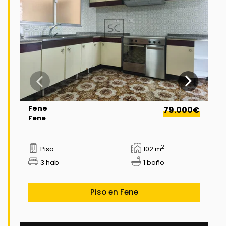
Fene
79.000€
Fene
2
Piso
102 m
3 hab
1 baño
Piso en Fene