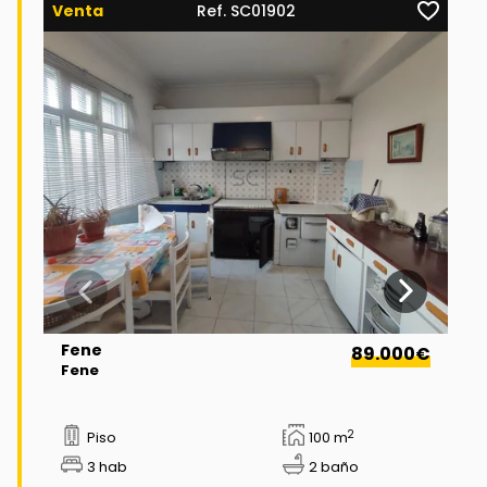
Venta
Ref. SC01902
Fene
89.000€
Fene
2
Piso
100 m
3 hab
2 baño