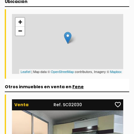
Ubicación
+
−
Leaflet
| Map data ©
OpenStreetMap
contributors, Imagery ©
Mapbox
Otros inmuebles en venta en
Fene
Venta
Ref. SC02030