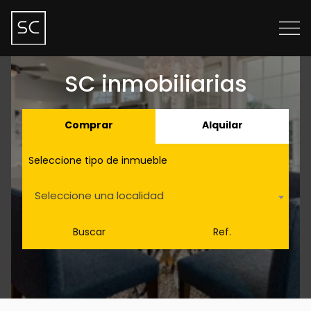
SC inmobiliarias
Comprar
Alquilar
Seleccione tipo de inmueble
Seleccione una localidad
Buscar
Ref.