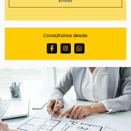
Finalidades:
Responder a sus solicitudes y
remitirle información comercial de nuestros
productos y servicios, incluso por medios
Consúltanos desde:
electrónicos.
Legitimación:
Consentimiento del interesado.
Destinatarios:
No están previstas cesiones de
datos.
Derechos:
Puede retirar su consentimiento en
cualquier momento, así como acceder,
rectificar, suprimir sus datos y demás derechos
en info@scinmobiliarias.com .
Información Adicional:
Puede ampliar la
información en el enlace de Avisos Legales.