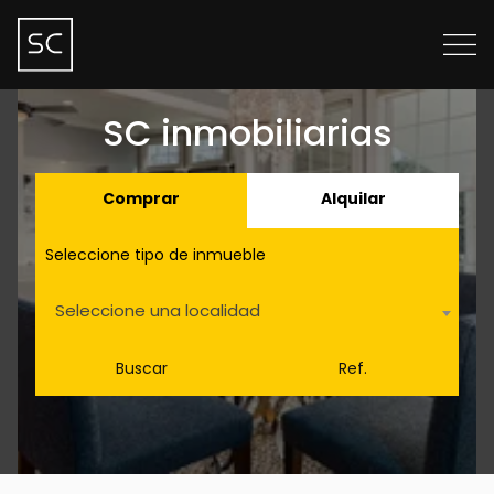
SC inmobiliarias
Comprar
Alquilar
Seleccione tipo de inmueble
Seleccione una localidad
Buscar
Ref.