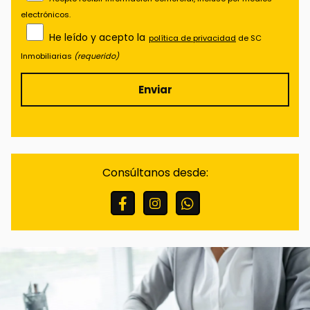
electrónicos.
He leído y acepto la
política de privacidad
de SC
Inmobiliarias
(requerido)
Finalidades:
Responder a sus solicitudes y
remitirle información comercial de nuestros
productos y servicios, incluso por medios
Consúltanos desde:
electrónicos.
Legitimación:
Consentimiento del interesado.
Destinatarios:
No están previstas cesiones de
datos.
Derechos:
Puede retirar su consentimiento en
cualquier momento, así como acceder,
rectificar, suprimir sus datos y demás derechos
en info@scinmobiliarias.com .