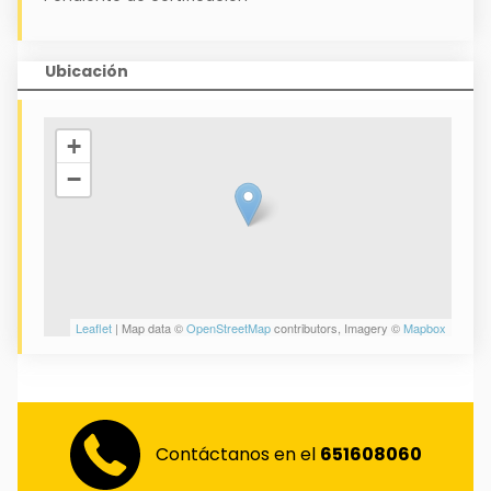
Ubicación
+
−
Leaflet
| Map data ©
OpenStreetMap
contributors, Imagery ©
Mapbox
Contáctanos en el
651608060