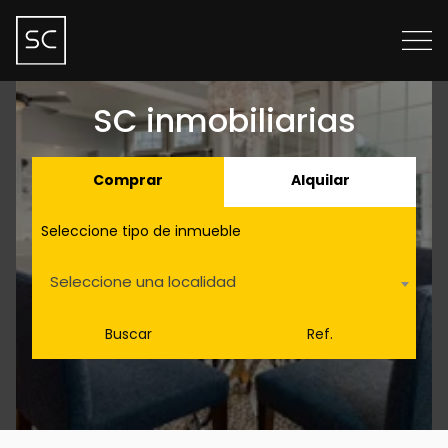
SC inmobiliarias
Comprar
Alquilar
Seleccione tipo de inmueble
Seleccione una localidad
Buscar
Ref.