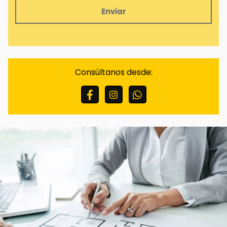
Finalidades:
Responder a sus solicitudes y
remitirle información comercial de nuestros
productos y servicios, incluso por medios
Consúltanos desde:
electrónicos.
Legitimación:
Consentimiento del interesado.
Destinatarios:
No están previstas cesiones de
datos.
Derechos:
Puede retirar su consentimiento en
cualquier momento, así como acceder,
rectificar, suprimir sus datos y demás derechos
en info@scinmobiliarias.com .
Información Adicional:
Puede ampliar la
información en el enlace de Avisos Legales.