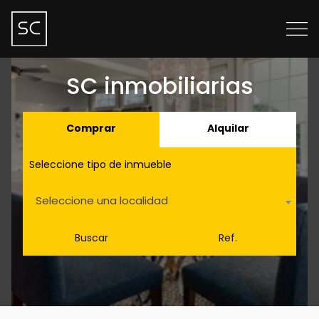
SC inmobiliarias
Comprar
Alquilar
Seleccione tipo de inmueble
Seleccione una localidad
Buscar
Ref.