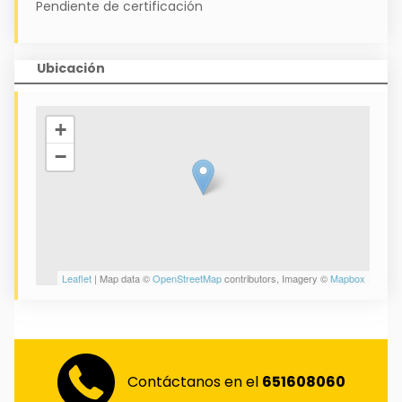
Pendiente de certificación
Ubicación
+
−
Leaflet
| Map data ©
OpenStreetMap
contributors, Imagery ©
Mapbox
Contáctanos en el
651608060