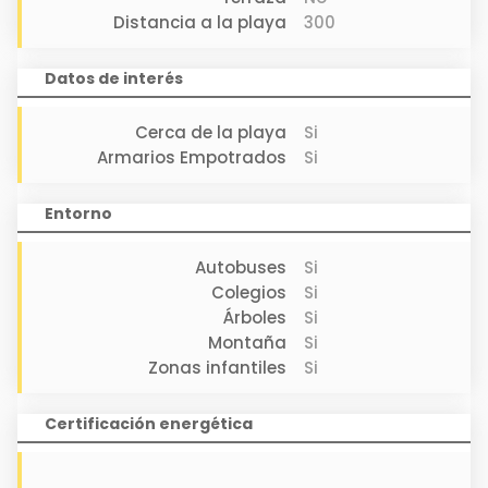
Datos de interés: Suelos combinados en tarima y plaqueta,
Distancia a la playa
300
Ventanales velux, Calefacción por biomasa (briquetas),
Agua caliente de termo, Ascensor y Trastero.
Datos de interés
Ubicación: zona tranquila, con infinidad de servicios en las
inmediaciones y a 300 mts de la playa.
Cerca de la playa
Si
Armarios Empotrados
Si
Si necesitas una vivienda céntrica y exclusiva, llámanos y
nosotros te la mostraremos.
Entorno
NOTA: la vivienda se vende sin muebles.
Autobuses
Si
Colegios
Si
Árboles
Si
Montaña
Si
Zonas infantiles
Si
Certificación energética