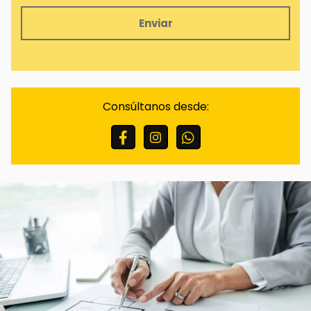
Finalidades:
Responder a sus solicitudes y
remitirle información comercial de nuestros
productos y servicios, incluso por medios
Consúltanos desde:
electrónicos.
Legitimación:
Consentimiento del interesado.
Destinatarios:
No están previstas cesiones de
datos.
Derechos:
Puede retirar su consentimiento en
cualquier momento, así como acceder,
rectificar, suprimir sus datos y demás derechos
en info@scinmobiliarias.com .
Información Adicional:
Puede ampliar la
información en el enlace de Avisos Legales.