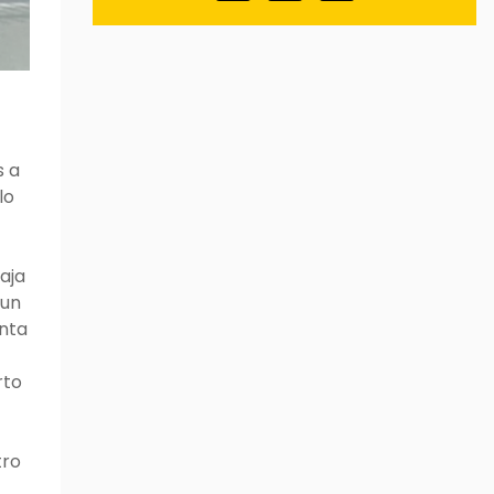
Legitimación:
Consentimiento del
interesado.
Destinatarios:
No están previstas
cesiones de datos.
Derechos:
Puede retirar su
s a
consentimiento en cualquier
lo
momento, así como acceder,
rectificar, suprimir sus datos y
demás derechos en
aja
info@scinmobiliarias.com .
 un
enta
Información Adicional:
Puede
ampliar la información en el enlace
rto
de Avisos Legales.
tro