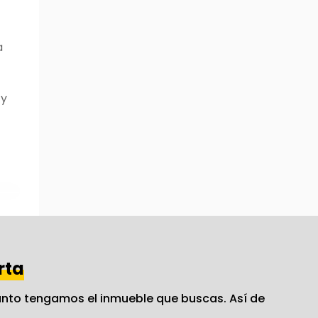
a
 y
rta
nto tengamos el inmueble que buscas. Así de