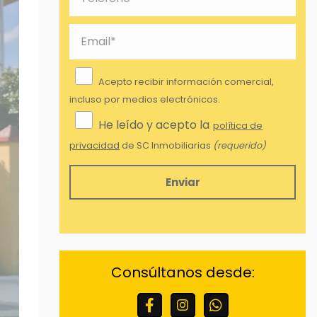
Acepto recibir información comercial,
incluso por medios electrónicos.
He leído y acepto la
política de
privacidad
de SC Inmobiliarias
(requerido)
Finalidades:
Responder a sus
solicitudes y remitirle información
comercial de nuestros productos y
Consúltanos desde:
servicios, incluso por medios
electrónicos.