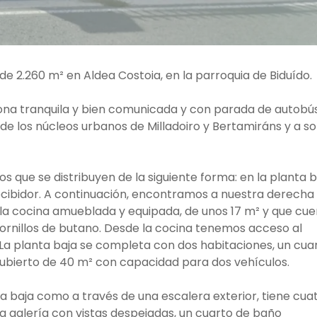
 2.260 m² en Aldea Costoia, en la parroquia de Biduído.
 zona tranquila y bien comunicada y con parada de autobú
e los núcleos urbanos de Milladoiro y Bertamiráns y a so
os que se distribuyen de la siguiente forma: en la planta b
ecibidor. A continuación, encontramos a nuestra derecha
 la cocina amueblada y equipada, de unos 17 m² y que cu
rnillos de butano. Desde la cocina tenemos acceso al
. La planta baja se completa con dos habitaciones, un cua
ubierto de 40 m² con capacidad para dos vehículos.
a baja como a través de una escalera exterior, tiene cua
a galería con vistas despejadas, un cuarto de baño