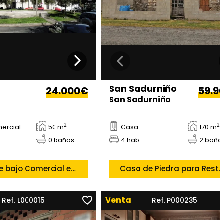
San Sadurniño
24.000€
59.
San Sadurniño
2
2
mercial
50 m
Casa
170 m
0 baños
4 hab
2 bañ
Se Vende bajo Comercial en Esteiro, Ferrol
Casa de Piedra para
Venta
Ref. L000015
Ref. P000235