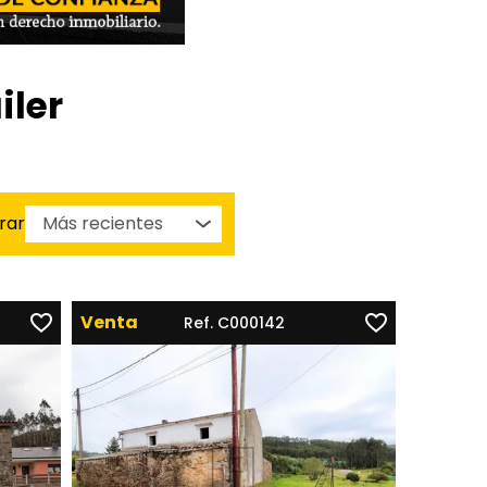
iler
trar
Venta
Ref. C000142