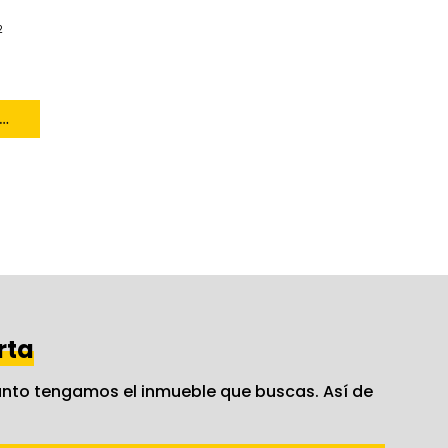
2
eno Urbano Perfecto para Edificar en Piñeiros, Narón
rta
nto tengamos el inmueble que buscas. Así de