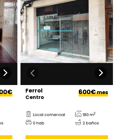
Ferrol
000€
600€
mes
Centro
2
Local comercial
180 m
os
0 hab
2 baños