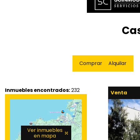
Cas
Comprar
Alquilar
Inmuebles encontrados:
232
Venta
Ver inmuebles
en mapa