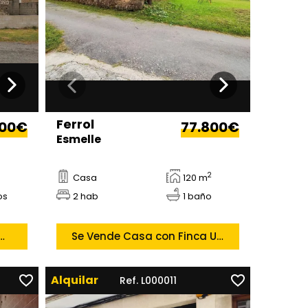
Ferrol
900€
77.800€
Esmelle
2
Casa
120 m
os
2 hab
1 baño
 Restaurar y con Finca en San Sadurnino, San Sadurniño
Se Vende Casa con Finca Urbanizable en Esmelle, Ferrol
Alquilar
Ref. L000011