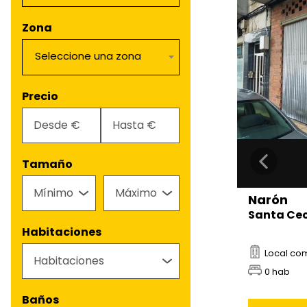
Zona
Seleccione una zona
Precio
Tamaño
Narón
Santa Cec
Habitaciones
Local co
0 hab
Baños