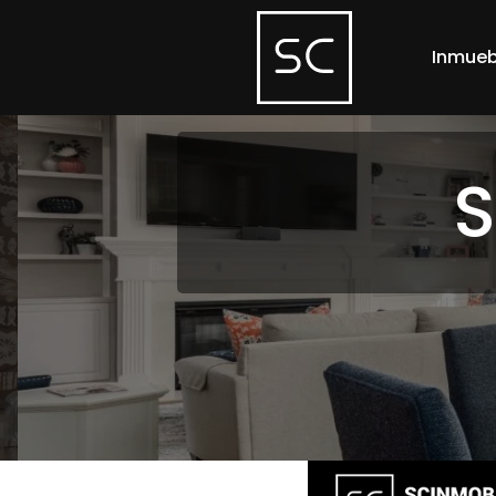
Inmueb
S