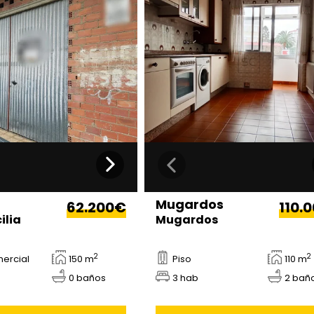
Mugardos
62.200€
110.
ilia
Mugardos
2
2
mercial
150 m
Piso
110 m
0 baños
3 hab
2 bañ