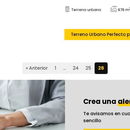
Terreno urbano
976 m
Terr
« Anterior
1
…
24
25
26
Crea una
ale
Te avisamos en cua
sencillo