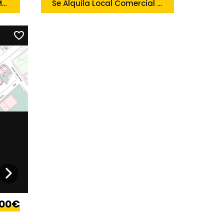
A Estrenar en Mugardos, Mugardos
Se Alquila Local Comercial en el Centro, Ferrol
000€